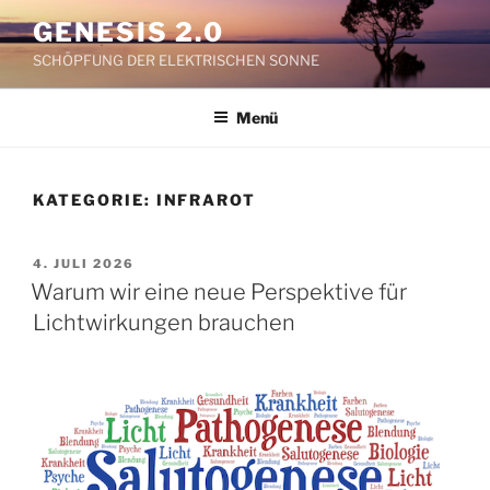
Zum
GENESIS 2.0
Inhalt
SCHÖPFUNG DER ELEKTRISCHEN SONNE
springen
Menü
KATEGORIE:
INFRAROT
VERÖFFENTLICHT
4. JULI 2026
AM
Warum wir eine neue Perspektive für
Lichtwirkungen brauchen