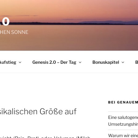
.0
CHEN SONNE
Aufstieg
Genesis 2.0 – Der Tag
Bonuskapitel
B
BEI GENAUEM
ikalischen Größe auf
Eine salutogen
Umsetzungshin
Warum wir eine