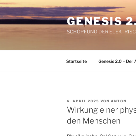
Zum
Inhalt
GENESIS 2
springen
SCHÖPFUNG DER ELEKTRIS
Startseite
Genesis 2.0 – Der 
VERÖFFENTLICHT
6. APRIL 2025
VON
ANTON
AM
Wirkung einer phys
den Menschen