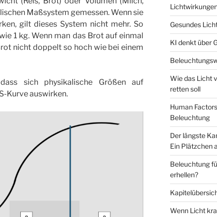
icht (Reis, Brot) oder Volumen (Milch,
Lichtwirkunge
alischen Maßsystem gemessen. Wenn sie
ken, gilt dieses System nicht mehr. So
Gesundes Licht
 wie 1 kg. Wenn man das Brot auf einmal
KI denkt über 
 Brot nicht doppelt so hoch wie bei einem
Beleuchtungsw
Wie das Licht 
ass sich physikalische Größen auf
retten soll
S-Kurve auswirken.
Human Factors 
Beleuchtung
Der längste Ka
Ein Plätzchen 
Beleuchtung für
erhellen?
Kapitelübersic
Wenn Licht kra