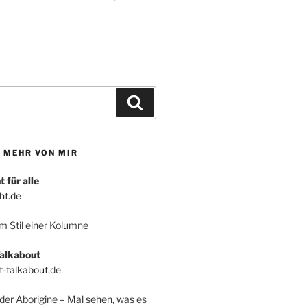
Suchen
S MEHR VON MIR
 für alle
ht.de
m Stil einer Kolumne
alkabout
-talkabout.
de
 der Aborigine – Mal sehen, was es