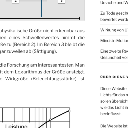
Ursache und W
Zu Tode gesch
bewertet werd
Wirkung von UV
e physikalische Größe nicht erkennbar aus
ichen eines Schwellenwertes nimmt die
Minds in Motio
zu (Bereich 2). Im Bereich 3 bleibt die
Eine zweite Rev
ar zuweilen ab (Sättigung).
Gesundheit vo
ür die Forschung am interessantesten. Man
it dem Logarithmus der Größe ansteigt.
ÜBER DIESE 
ie Wirkgröße (Beleuchtungsstärke) ist
Diese Website b
Lichts für das
sollen übersicht
wie das Licht i
beeinflusst.
Die Website is