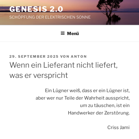
Zum
GENESIS 2.0
Inhalt
SCHÖPFUNG DER ELEKTRISCHEN SONNE
springen
Menü
VERÖFFENTLICHT
29. SEPTEMBER 2025
VON
ANTON
AM
Wenn ein Lieferant nicht liefert,
was er verspricht
Ein Lügner weiß, dass er ein Lügner ist,
aber wer nur Teile der Wahrheit ausspricht,
um zu täuschen, ist ein
Handwerker der Zerstörung.
Criss Jami