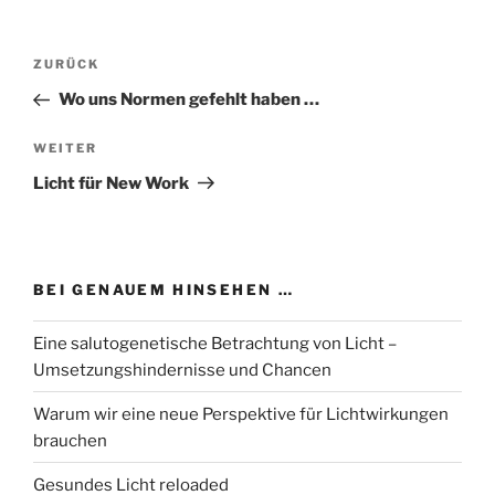
Beitragsnavigation
Vorheriger
ZURÜCK
Beitrag
Wo uns Normen gefehlt haben …
Nächster
WEITER
Beitrag
Licht für New Work
BEI GENAUEM HINSEHEN …
Eine salutogenetische Betrachtung von Licht –
Umsetzungshindernisse und Chancen
Warum wir eine neue Perspektive für Lichtwirkungen
brauchen
Gesundes Licht reloaded