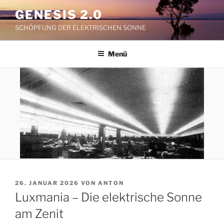
Zum
GENESIS 2.0
Inhalt
SCHÖPFUNG DER ELEKTRISCHEN SONNE
springen
Menü
VERÖFFENTLICHT
26. JANUAR 2026
VON
ANTON
AM
Luxmania – Die elektrische Sonne
am Zenit