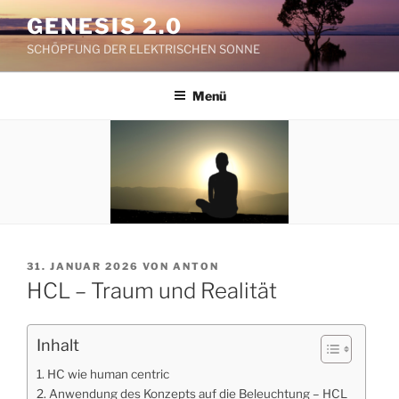
Zum
GENESIS 2.0
Inhalt
SCHÖPFUNG DER ELEKTRISCHEN SONNE
springen
Menü
VERÖFFENTLICHT
31. JANUAR 2026
VON
ANTON
AM
HCL – Traum und Realität
Inhalt
HC wie human centric
Anwendung des Konzepts auf die Beleuchtung – HCL